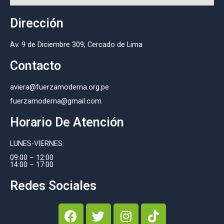
Dirección
Av. 9 de Diciembre 309, Cercado de Lima
Contacto
aviera@fuerzamoderna.org.pe
fuerzamoderna@gmail.com
Horario De Atención
LUNES-VIERNES:
09:00 – 12:00
14:00 – 17:00
Redes Sociales
F
T
I
T
a
w
n
i