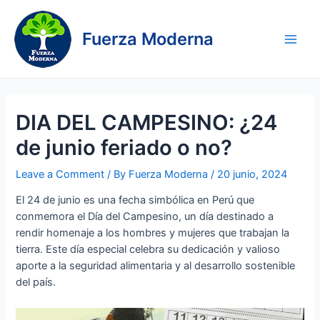
Skip
Navegación
Main
to
de
Fuerza Moderna
Men
content
entradas
DIA DEL CAMPESINO: ¿24
de junio feriado o no?
Leave a Comment
/ By
Fuerza Moderna
/
20 junio, 2024
El 24 de junio es una fecha simbólica en Perú que
conmemora el Día del Campesino, un día destinado a
rendir homenaje a los hombres y mujeres que trabajan la
tierra. Este día especial celebra su dedicación y valioso
aporte a la seguridad alimentaria y al desarrollo sostenible
del país.